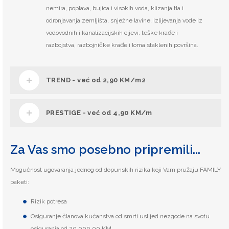
nemira, poplava, bujica i visokih voda, klizanja tla i
odronjavanja zemljišta, snježne lavine, izlijevanja vode iz
vodovodnih i kanalizacijskih cijevi, teške krađe i
razbojstva, razbojničke krađe i loma staklenih površina.
TREND - već od 2,90 KM/m2
BASIC + dodatna pokrića poput:
PRESTIGE - već od 4,90 KM/m
odgovornosti prema trećima, štete uzrokovane
začepljenim cijevima, troškovi pronalaženja i
TREND + specifičniji rizici i opasnosti koje mogu nanijeti
Za Vas smo posebno pripremili...
saniranja oštećenja na vodovodnim i
Vašem kućnom budžetu troškove vrtoglavih iznosa poput:
kanalizacijskim cijevima, troškovi zamjenskih
Mogućnost ugovaranja jednog od dopunskih rizika koji Vam pružaju FAMILY
štete nastale uslijed otvorenih ili nepravilno
dokumenata, troškovi ulaska u stan u slučaju
paketi:
zatvorenih prozora, šteta od izljeva vode iz
gubitka ključeva, štete na stvarima za vrijeme
otvorenih slavina, iz odvoda oborinskih voda s krova
Rizik potresa
preseljenja, štete kao posljedica pritiska snijega i
i sl., štete na drveću i ukrasnom bilju, trošak
uslijed djelovanja težine snježnih ili ledenih masa.
Osiguranje članova kućanstva od smrti uslijed nezgode na svotu
zamjenskog stambenog prostora, šteta na
osiguranja od 20.000,00 KM