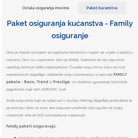
Ostala osiguranja imovine
Paket kućanstva
Paket osiguranja kućanstva - Family
osiguranje
Dom je mjesto na kojem se osjećamo bezbrižno i kojem se uvijek s radošću
vraćamo. Dom su uspomene, dom je obitelj. Svakome od nas sigurnost
vlastitog doma je nešto neprocjenjivo. Čuvajte svoju mirnu luku od niza
nepredvidivih događaja i odaberite svoju kombinaciju iz ponude
FAMILY
paketa - Basic, Trend
ili
Prestige
. Uz dodatna ugovaranja iskoristite
pogodnosti koje Vam ADRIATIC nudi.
Svota osiguranja koja se isplaćuje u slučaju štetnog događaja postavljena je
po principu staro za novo, ako osigurani predmet nije izgubio na svojoj
vrijednosti više od 60% novonabavne vrijednosti.
Family paketi osiguravaju: