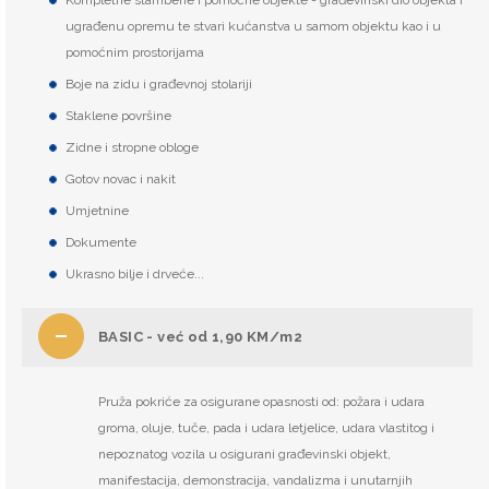
Kompletne stambene i pomoćne objekte - građevinski dio objekta i
ugrađenu opremu te stvari kućanstva u samom objektu kao i u
pomoćnim prostorijama
Boje na zidu i građevnoj stolariji
Staklene površine
Zidne i stropne obloge
Gotov novac i nakit
Umjetnine
Dokumente
Ukrasno bilje i drveće...
BASIC - već od 1,90 KM/m2
Pruža pokriće za osigurane opasnosti od: požara i udara
groma, oluje, tuče, pada i udara letjelice, udara vlastitog i
nepoznatog vozila u osigurani građevinski objekt,
manifestacija, demonstracija, vandalizma i unutarnjih