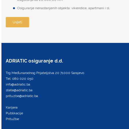
uređajima kućanstva od el. energije, pada ili udara,
Osiguranje nenastanjenih objekta: vikendice, apartmani i sl.
posrednog udara groma, razbojništva izvan mjesta
osiguranja i obične krađe.
Uvjeti
ADRIATIC osiguranje d.d.
Trg Međunarodnog Prijateljstva 20 71000 Sarajevo
Tel: 080 020 050
info@adriatic.ba
stete@adriatic.ba
prituzbe@adriatic.ba
Karijera
Publikacije
Pritužbe