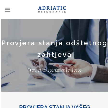
Provjera stanja odštetnog
zahtjeva
Provjerite stanje Vaše štete
PROVJERA STANJA VAŠEG