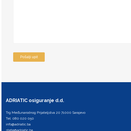
ADRIATIC osiguranje d.d.
Trg Međunarodnog Prijateljstva 20 71000 Sarajevo
Tel: 080 020 050
info@adriatic.ba
stete@adriatic.ba