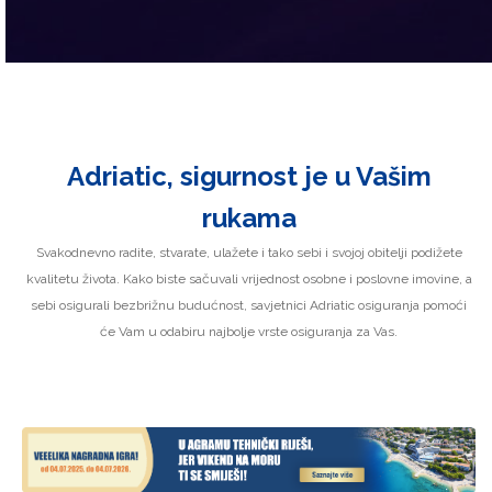
Adriatic, sigurnost je u Vašim
rukama
Svakodnevno radite, stvarate, ulažete i tako sebi i svojoj obitelji podižete
kvalitetu života. Kako biste sačuvali vrijednost osobne i poslovne imovine, a
sebi osigurali bezbrižnu budućnost, savjetnici Adriatic osiguranja pomoći
će Vam u odabiru najbolje vrste osiguranja za Vas.