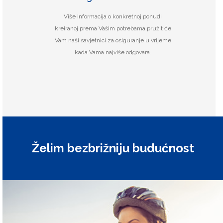
Više informacija o konkretnoj ponudi
kreiranoj prema Vašim potrebama pružit će
Vam naši savjetnici za osiguranje u vrijeme
kada Vama najviše odgovara.
Želim bezbrižniju budućnost