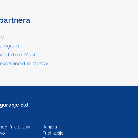
partnera
.d.
ika Agram
est d.o.o. Mostar
kretnine d. d. Mostar
guranje d.d.
g Prijateljstva
Karijera
evo
Publikacije