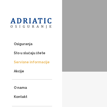
Osiguranja
Što u slučaju štete
Servisne informacije
Akcije
O nama
Kontakt