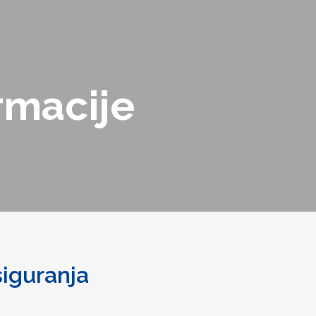
rmacije
siguranja