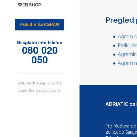
WEB SHOP
Pregled 
Poliklinika AGRAM
Agram d
Besplatni info telefon
Poliklin
080 020
Agraminv
050
Agram ne
©ADRIATIC osiguranje d.d.
2025. Sva prava pridržana.
ADRIATIC osi
Trg Međunarodno
20 71000 Saraj