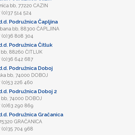
anića bb, 77220 CAZIN
7 (0)37 514 524
.d. Podružnica Čapljina
bana bb, 88300 ČAPLJINA
7 (0)36 808 304
.d. Podružnica Čitluk
e bb, 88260 ČITLUK
7 (0)36 642 687
.d. Podružnica Doboj
ska bb, 74000 DOBOJ
7 (0)53 226 460
.d. Podružnica Doboj 2
vi bb, 74000 DOBOJ
7 (0)63 290 869
.d. Podružnica Gračanica
, 75320 GRAČANICA
7 (0)35 704 968