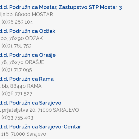
.d. Podružnica Mostar, Zastupstvo STP Mostar 3
olje bb, 88000 MOSTAR
7 (0)36 283 104
.d. Podružnica Odžak
 bb, 76290 ODŽAK
7 (0)31 761 753
.d. Podružnica Orašje
ca 78, 76270 ORAŠJE
7 (0)31 717 095
d.d. Podružnica Rama
a bb, 88440 RAMA
7 (0)36 771 527
.d. Podružnica Sarajevo
 prijateljstva 20, 71000 SARAJEVO
7 (0)33 755 403
.d. Podružnica Sarajevo-Centar
 116, 71000 Sarajevo