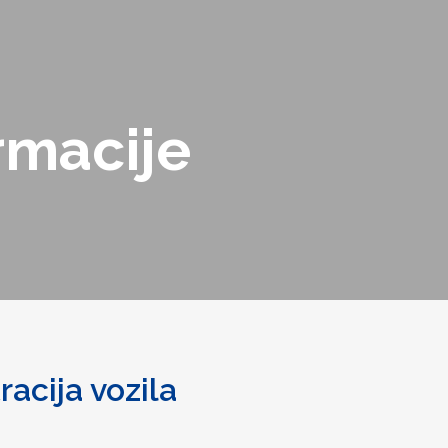
rmacije
racija vozila