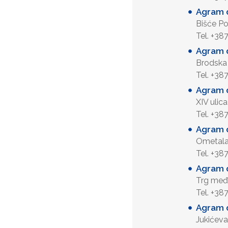
Agram d
Bišće P
Tel. +38
Agram d
Brodska
Tel. +38
Agram d
XIV uli
Tel. +38
Agram 
Ometal
Tel. +38
Agram d
Trg međ.
Tel. +38
Agram d
Jukićeva