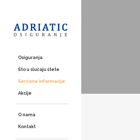
Osiguranja
Što u slučaju štete
Servisne informacije
Akcije
O nama
Kontakt