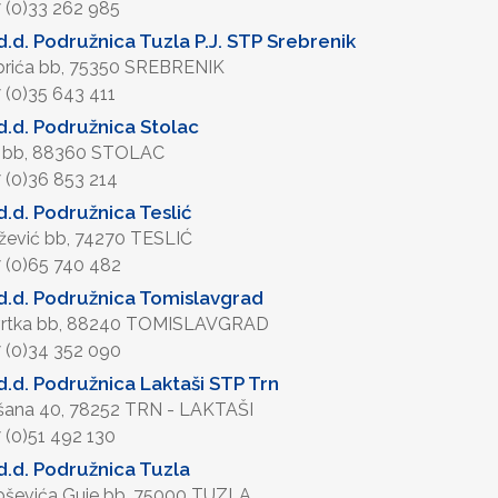
7 (0)33 262 985
.d. Podružnica Tuzla P.J. STP Srebrenik
Ibrića bb, 75350 SREBRENIK
7 (0)35 643 411
.d. Podružnica Stolac
 bb, 88360 STOLAC
7 (0)36 853 214
.d. Podružnica Teslić
užević bb, 74270 TESLIĆ
7 (0)65 740 482
.d. Podružnica Tomislavgrad
Tvrtka bb, 88240 TOMISLAVGRAD
7 (0)34 352 090
.d. Podružnica Laktaši STP Trn
šana 40, 78252 TRN - LAKTAŠI
7 (0)51 492 130
.d. Podružnica Tuzla
roševića Guje bb, 75000 TUZLA