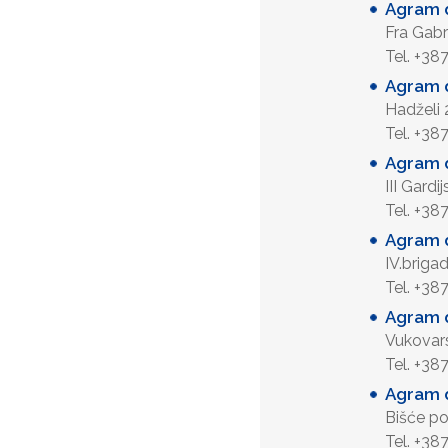
Agram 
Fra Gab
Tel. +38
Agram d
Hadželi
Tel. +38
Agram d
III Gard
Tel. +38
Agram d
IV.brig
Tel. +38
Agram d
Vukovar
Tel. +38
Agram d
Bišće p
Tel. +38