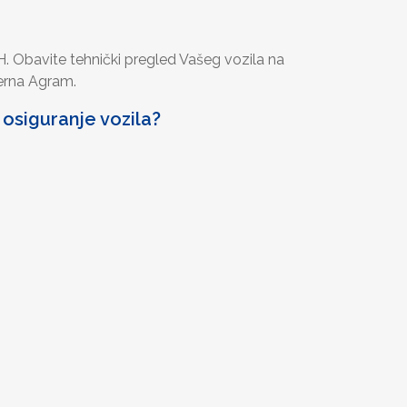
iH. Obavite tehnički pregled Vašeg vozila na
erna Agram.
 osiguranje vozila?