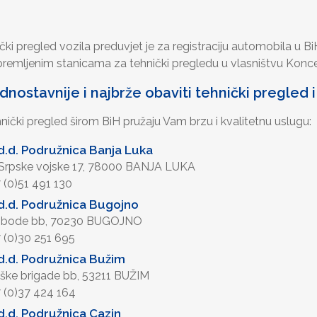
ki pregled vozila preduvjet je za registraciju automobila u B
emljenim stanicama za tehnički pregledu u vlasništvu Konc
dnostavnije i najbrže obaviti tehnički pregled i
nički pregled širom BiH pružaju Vam brzu i kvalitetnu uslugu:
.d. Podružnica Banja Luka
 Srpske vojske 17, 78000 BANJA LUKA
7 (0)51 491 130
.d. Podružnica Bugojno
lobode bb, 70230 BUGOJNO
7 (0)30 251 695
.d. Podružnica Bužim
eške brigade bb, 53211 BUŽIM
7 (0)37 424 164
.d. Podružnica Cazin