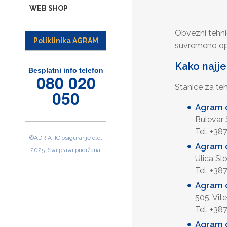
WEB SHOP
Obvezni tehnič
Poliklinika AGRAM
suvremeno opr
Kako najje
Besplatni info telefon
080 020
Stanice za teh
050
Agram d
Bulevar
Tel. +38
©ADRIATIC osiguranje d.d.
Agram d
2025. Sva prava pridržana.
Ulica S
Tel. +38
Agram d
505. Vit
Tel. +38
Agram d