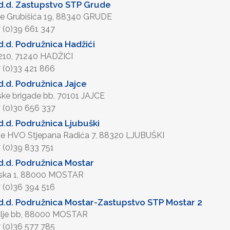
d.d. Zastupstvo STP Grude
re Grubišića 19, 88340 GRUDE
7 (0)39 661 347
.d. Podružnica Hadžići
 210, 71240 HADŽIĆI
7 (0)33 421 866
.d. Podružnica Jajce
ijske brigade bb, 70101 JAJCE
7 (0)30 656 337
.d. Podružnica Ljubuški
ade HVO Stjepana Radića 7, 88320 LJUBUŠKI
7 (0)39 833 751
.d. Podružnica Mostar
ska 1, 88000 MOSTAR
7 (0)36 394 516
.d. Podružnica Mostar-Zastupstvo STP Mostar 2
olje bb, 88000 MOSTAR
7 (0)36 577 785