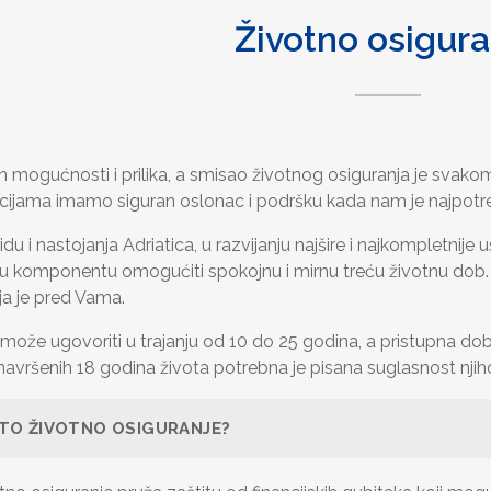
Životno osigura
un mogućnosti i prilika, a smisao životnog osiguranja je svak
acijama imamo siguran oslonac i podršku kada nam je najpotre
du i nastojanja Adriatica, u razvijanju najšire i najkompletnije
 komponentu omogućiti spokojnu i mirnu treću životnu dob. Zaš
a je pred Vama.
 može ugovoriti u trajanju od 10 do 25 godina, a pristupna d
avršenih 18 godina života potrebna je pisana suglasnost nji
TO ŽIVOTNO OSIGURANJE?