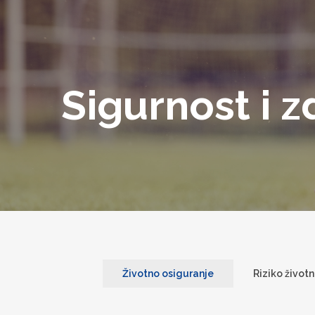
Sigurnost i z
Životno osiguranje
Riziko život