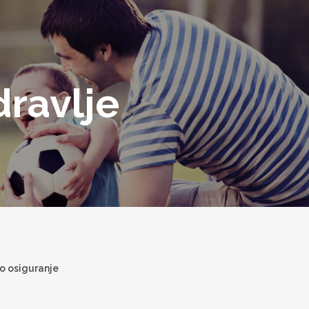
dravlje
no osiguranje