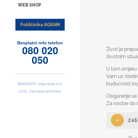
WEB SHOP
Poliklinika AGRAM
Besplatni info telefon
080 020
Život je prep
050
životnim situ
U tom smjeru i
Vam uz štednu
budućnost koj
©ADRIATIC osiguranje d.d.
2025. Sva prava pridržana.
Osiguranje se
Za osobe do n
ZAŠ