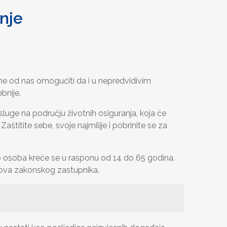
nje
ome od nas omogućiti da i u nepredvidivim
bnije.
 usluge na području životnih osiguranja, koja će
titite sebe, svoje najmilije i pobrinite se za
ob osoba kreće se u rasponu od 14 do 65 godina.
hova zakonskog zastupnika.