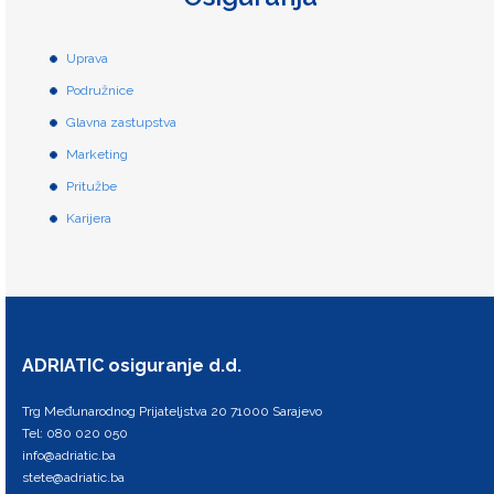
Uprava
Podružnice
Glavna zastupstva
Marketing
Pritužbe
Karijera
ADRIATIC osiguranje d.d.
Trg Međunarodnog Prijateljstva 20 71000 Sarajevo
Tel: 080 020 050
info@adriatic.ba
stete@adriatic.ba